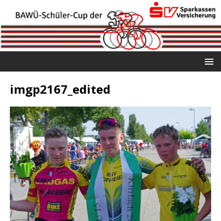
imgp2167_edited