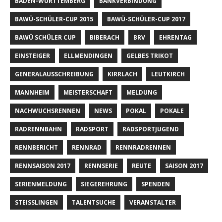
BADEN-WÜRTTEMBERG
BANKVERBINDUNG
BAWÜ-SCHÜLER-CUP 2015
BAWÜ-SCHÜLER-CUP 2017
BAWÜ SCHÜLER CUP
BIBERACH
BRV
EHRENTAG
EINSTEIGER
ELLMENDINGEN
GELBES TRIKOT
GENERALAUSSCHREIBUNG
KIRRLACH
LEUTKIRCH
MANNHEIM
MEISTERSCHAFT
MELDUNG
NACHWUCHSRENNEN
NEWS
POKAL
POKALE
RADRENNBAHN
RADSPORT
RADSPORTJUGEND
RENNBERICHT
RENNRAD
RENNRADRENNEN
RENNSAISON 2017
RENNSERIE
REUTE
SAISON 2017
SERIENMELDUNG
SIEGEREHRUNG
SPENDEN
STEISSLINGEN
TALENTSUCHE
VERANSTALTER