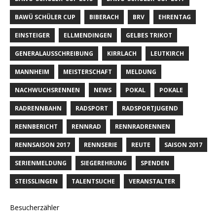
BAWÜ SCHÜLER CUP
BIBERACH
BRV
EHRENTAG
EINSTEIGER
ELLMENDINGEN
GELBES TRIKOT
GENERALAUSSCHREIBUNG
KIRRLACH
LEUTKIRCH
MANNHEIM
MEISTERSCHAFT
MELDUNG
NACHWUCHSRENNEN
NEWS
POKAL
POKALE
RADRENNBAHN
RADSPORT
RADSPORTJUGEND
RENNBERICHT
RENNRAD
RENNRADRENNEN
RENNSAISON 2017
RENNSERIE
REUTE
SAISON 2017
SERIENMELDUNG
SIEGEREHRUNG
SPENDEN
STEISSLINGEN
TALENTSUCHE
VERANSTALTER
Besucherzähler