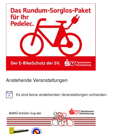
Anstehende Veranstaltungen
Es sind keine anstehenden Veranstaltungen vorhanden.
H
i
n
w
e
i
s