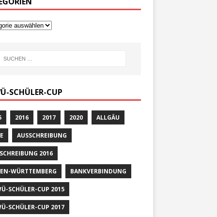
EGORIEN
Ü-SCHÜLER-CUP
5
2016
2017
2020
ALLGÄU
E
AUSSCHREIBUNG
SCHREIBUNG 2016
EN-WÜRTTEMBERG
BANKVERBINDUNG
Ü-SCHÜLER-CUP 2015
Ü-SCHÜLER-CUP 2017