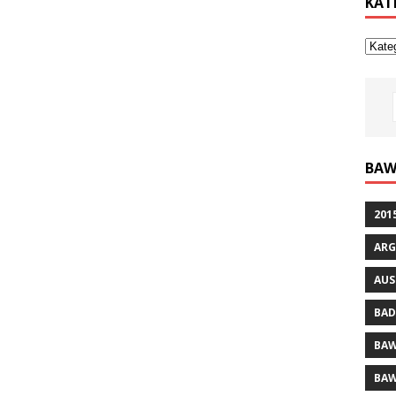
KAT
BAW
201
ARG
AUS
BAD
BAW
BAW