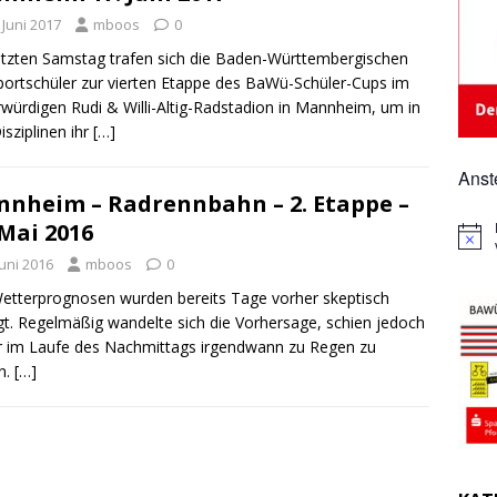
 Juni 2017
mboos
0
tzten Samstag trafen sich die Baden-Württembergischen
ortschüler zur vierten Etappe des BaWü-Schüler-Cups im
rwürdigen Rudi & Willi-Altig-Radstadion in Mannheim, um in
isziplinen ihr
[…]
Anst
nheim – Radrennbahn – 2. Etappe –
 Mai 2016
H
i
Juni 2016
mboos
0
n
w
etterprognosen wurden bereits Tage vorher skeptisch
e
t. Regelmäßig wandelte sich die Vorhersage, schien jedoch
i
r im Laufe des Nachmittags irgendwann zu Regen zu
s
n.
[…]