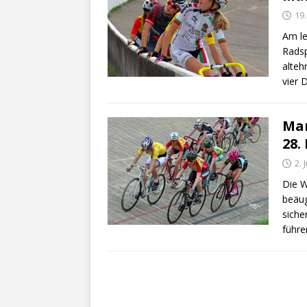
19.
Am le
Radsp
alteh
vier D
Man
28.
2. 
Die W
beäug
siche
führe