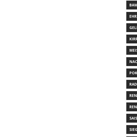
BAW
EHR
GEL
KIR
MEI
NA
POK
RAD
RE
REN
SAI
SIE