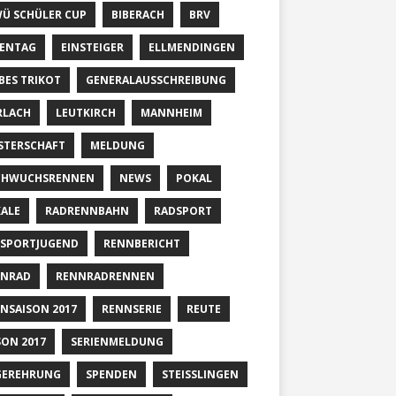
Ü SCHÜLER CUP
BIBERACH
BRV
ENTAG
EINSTEIGER
ELLMENDINGEN
BES TRIKOT
GENERALAUSSCHREIBUNG
RLACH
LEUTKIRCH
MANNHEIM
STERSCHAFT
MELDUNG
CHWUCHSRENNEN
NEWS
POKAL
ALE
RADRENNBAHN
RADSPORT
SPORTJUGEND
RENNBERICHT
NNRAD
RENNRADRENNEN
NSAISON 2017
RENNSERIE
REUTE
SON 2017
SERIENMELDUNG
GEREHRUNG
SPENDEN
STEISSLINGEN