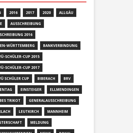
5
2016
2017
2020
ALLGÄU
E
AUSSCHREIBUNG
SCHREIBUNG 2016
EN-WÜRTTEMBERG
BANKVERBINDUNG
Ü-SCHÜLER-CUP 2015
Ü-SCHÜLER-CUP 2017
Ü SCHÜLER CUP
BIBERACH
BRV
ENTAG
EINSTEIGER
ELLMENDINGEN
BES TRIKOT
GENERALAUSSCHREIBUNG
RLACH
LEUTKIRCH
MANNHEIM
STERSCHAFT
MELDUNG