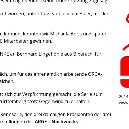
iesem Tag ebenfalls seine Unterstützung zugesagt.
ff wurden, unterstützt von Joachim Baier, mit der
u können, konnten wir Michaela Boos und später
 Mitarbeiter gewinnen.
DANKE an Bernhard Lingehöhle aus Biberach, für
räch, um für das ehrenamtlich arbeitende ORGA-
eichen.
sich zur Verpflichtung gemacht, die Serie zum
2014
ürttemberg trotz Gegenwind zu erhalten.
www.
Rennserie, den drei damaligen Präsidenten der drei
orstellungen des
ARGE – Nachwuchs –