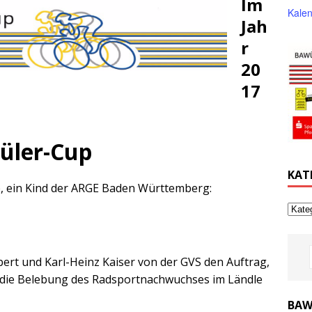
Im
Kalen
Jah
r
20
17
hüler-Cup
KAT
, ein Kind der ARGE Baden Württemberg:
bert und Karl-Heinz Kaiser von der GVS den Auftrag,
e die Belebung des Radsportnachwuchses im Ländle
BAW