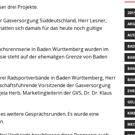
er drei Projekte.
201
r Gasversorgung Süddeutschland, Herr Lesner,
ARG
hatten sich damals für das heute noch gültige
AUS
BAD
uchsrennserie in Baden Württemberg wurden im
(sie steht auf der ehemaligen Grenze von Baden
BAW
BAW
drei Radsportverbände in Baden Württemberg, Herr
BAW
geschäftsführende Vorsitzende der Gasversorgung
EHR
la Herb, Marketingleiterin der GVS, Dr. Dr. Klaus
GEL
KIR
b es weitere Gesprächsrunden. Es wurde eine
n.
MEI