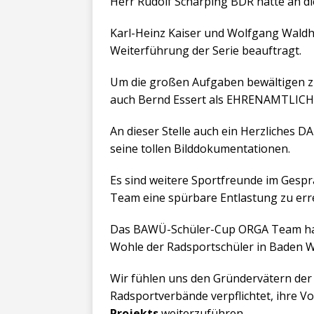
Herr Rudolf Scharping BDR hatte an d
Karl-Heinz Kaiser und Wolfgang
Waldho
Weiterführung der Serie beauftragt.
Um die großen Aufgaben bewältigen z
auch Bernd Essert als EHRENAMTLICHE
An dieser Stelle auch ein Herzliches 
seine tollen Bilddokumentationen.
Es sind weitere Sportfreunde im Gesp
Team eine spürbare Entlastung zu err
Das BAWÜ-Schüler-Cup ORGA Team hat 
Wohle der Radsportschüler in Baden W
Wir fühlen uns den Gründervätern der 
Radsportverbände verpflichtet, ihre V
Projekts
weiterzuführen.