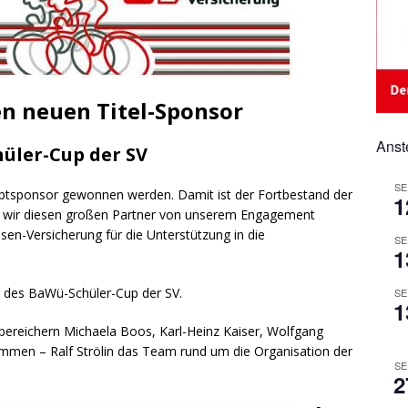
en neuen Titel-Sponsor
Anst
üler-Cup der SV
SE
ptsponsor gewonnen werden. Damit ist der Fortbestand der
1
ass wir diesen großen Partner von unserem Engagement
en-Versicherung für die Unterstützung in die
SE
1
hr des BaWü-Schüler-Cup der SV.
SE
1
 bereichern Michaela Boos, Karl-Heinz Kaiser, Wolfgang
mmen – Ralf Strölin das Team rund um die Organisation der
SE
2