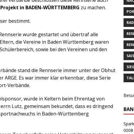
 drei Verbände beschlossen diese Rennserie auch
NA
 Projekt in BADEN-WÜRTTEMBERG
zu machen.
POK
ser bestimmt.
RAD
RE
Rennserie wurde gestartet und übertraf alle
 Eltern, die Vereine in Baden Württemberg waren
REN
Schülerbereich, sowie bei den Vereinen und den
SAI
SIE
erbände stand die Rennserie immer unter der Obhut
er ARGE. Es war immer klar erkennbar, diese Serie
TAL
ort-Verbände.
Besu
elsponsor, wurde in Keltern beim Ehrentag von
Herrn Lutz, gemeinsam bekundet, dass es dringend
BAN
adsportnachwuchs in Baden-Württemberg
Spar
0008