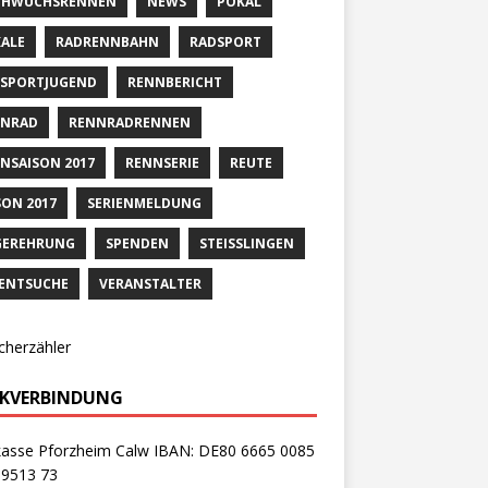
CHWUCHSRENNEN
NEWS
POKAL
ALE
RADRENNBAHN
RADSPORT
SPORTJUGEND
RENNBERICHT
NNRAD
RENNRADRENNEN
NSAISON 2017
RENNSERIE
REUTE
SON 2017
SERIENMELDUNG
GEREHRUNG
SPENDEN
STEISSLINGEN
ENTSUCHE
VERANSTALTER
cherzähler
KVERBINDUNG
kasse Pforzheim Calw IBAN: DE80 6665 0085
 9513 73