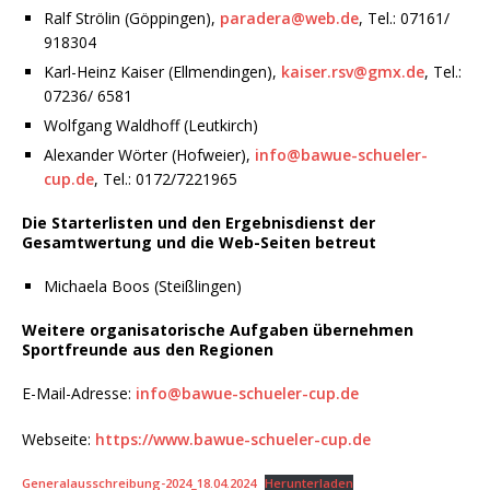
Ralf Strölin (Göppingen),
paradera@web.de
, Tel.: 07161/
918304
Karl-Heinz Kaiser (Ellmendingen),
kaiser.rsv@gmx.de
, Tel.:
07236/ 6581
Wolfgang Waldhoff (Leutkirch)
Alexander Wörter (Hofweier),
info@bawue-schueler-
cup.de
, Tel.: 0172/7221965
Die Starterlisten und den Ergebnisdienst der
Gesamtwertung und die Web-Seiten betreut
Michaela Boos (Steißlingen)
Weitere organisatorische Aufgaben übernehmen
Sportfreunde aus den Regionen
E-Mail-Adresse:
info@bawue-schueler-cup.de
Webseite:
https://www.bawue-schueler-cup.de
Generalausschreibung-2024_18.04.2024
Herunterladen