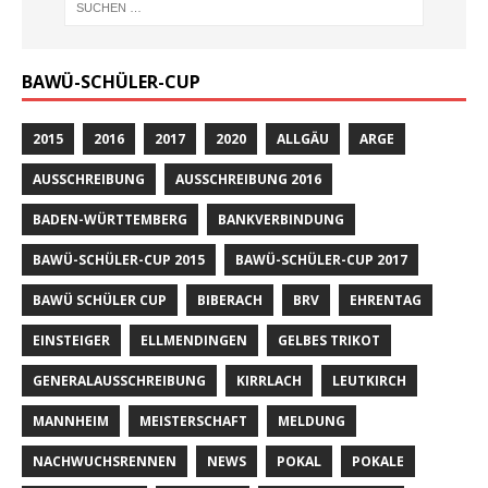
BAWÜ-SCHÜLER-CUP
2015
2016
2017
2020
ALLGÄU
ARGE
AUSSCHREIBUNG
AUSSCHREIBUNG 2016
BADEN-WÜRTTEMBERG
BANKVERBINDUNG
BAWÜ-SCHÜLER-CUP 2015
BAWÜ-SCHÜLER-CUP 2017
BAWÜ SCHÜLER CUP
BIBERACH
BRV
EHRENTAG
EINSTEIGER
ELLMENDINGEN
GELBES TRIKOT
GENERALAUSSCHREIBUNG
KIRRLACH
LEUTKIRCH
MANNHEIM
MEISTERSCHAFT
MELDUNG
NACHWUCHSRENNEN
NEWS
POKAL
POKALE