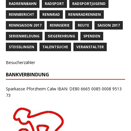
RADRENNBAHN
RADSPORT
RADSPORTJUGEND
RENNBERICHT
RENNRAD
RENNRADRENNEN
RENNSAISON 2017
RENNSERIE
REUTE
SAISON 2017
SERIENMELDUNG
SIEGEREHRUNG
SPENDEN
STEISSLINGEN
TALENTSUCHE
VERANSTALTER
Besucherzähler
BANKVERBINDUNG
Sparkasse Pforzheim Calw IBAN: DE80 6665 0085 0008 9513
73