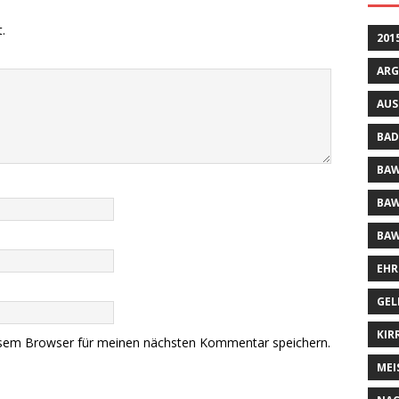
.
201
ARG
AUS
BAD
BAW
BAW
BAW
EHR
GEL
KIR
esem Browser für meinen nächsten Kommentar speichern.
MEI