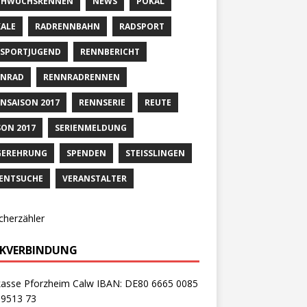
CHWUCHSRENNEN
NEWS
POKAL
ALE
RADRENNBAHN
RADSPORT
SPORTJUGEND
RENNBERICHT
NNRAD
RENNRADRENNEN
NSAISON 2017
RENNSERIE
REUTE
SON 2017
SERIENMELDUNG
GEREHRUNG
SPENDEN
STEISSLINGEN
ENTSUCHE
VERANSTALTER
cherzähler
KVERBINDUNG
kasse Pforzheim Calw IBAN: DE80 6665 0085
 9513 73