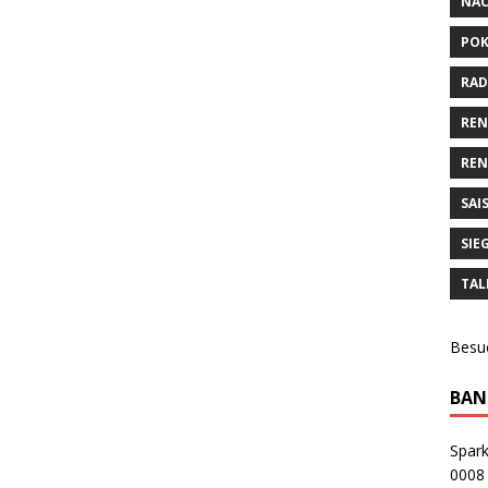
NA
POK
RAD
RE
REN
SAI
SIE
TAL
Besu
BAN
Spar
0008