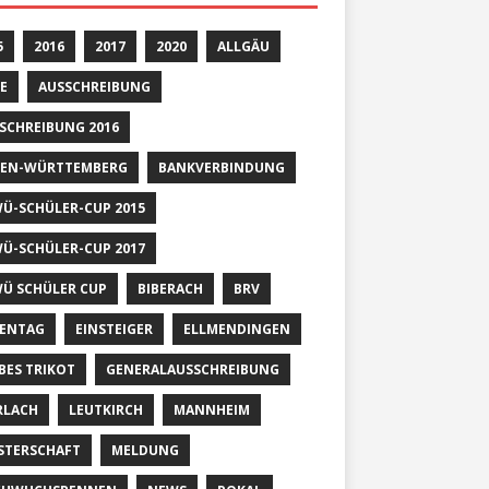
5
2016
2017
2020
ALLGÄU
E
AUSSCHREIBUNG
SCHREIBUNG 2016
EN-WÜRTTEMBERG
BANKVERBINDUNG
Ü-SCHÜLER-CUP 2015
Ü-SCHÜLER-CUP 2017
Ü SCHÜLER CUP
BIBERACH
BRV
ENTAG
EINSTEIGER
ELLMENDINGEN
BES TRIKOT
GENERALAUSSCHREIBUNG
RLACH
LEUTKIRCH
MANNHEIM
STERSCHAFT
MELDUNG