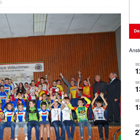
0
Anst
SE
1
SE
1
SE
1
SE
2