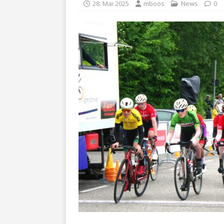
28. Mai 2025
mboos
News
0