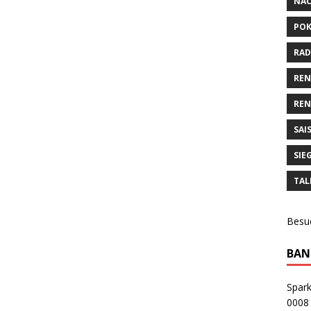
NA
POK
RAD
RE
REN
SAI
SIE
TAL
Besu
BAN
Spar
0008