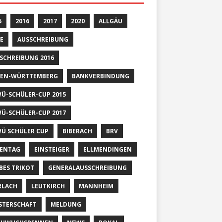
5
2016
2017
2020
ALLGÄU
E
AUSSCHREIBUNG
SCHREIBUNG 2016
EN-WÜRTTEMBERG
BANKVERBINDUNG
Ü-SCHÜLER-CUP 2015
Ü-SCHÜLER-CUP 2017
Ü SCHÜLER CUP
BIBERACH
BRV
ENTAG
EINSTEIGER
ELLMENDINGEN
BES TRIKOT
GENERALAUSSCHREIBUNG
RLACH
LEUTKIRCH
MANNHEIM
STERSCHAFT
MELDUNG