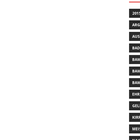
201
ARG
AUS
BAD
BAW
BAW
BAW
EHR
GEL
KIR
MEI