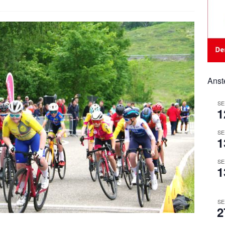
Anst
SE
1
SE
1
SE
1
SE
2