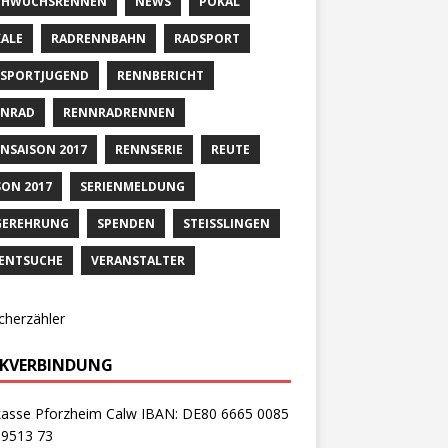
CHWUCHSRENNEN
NEWS
POKAL
ALE
RADRENNBAHN
RADSPORT
SPORTJUGEND
RENNBERICHT
NNRAD
RENNRADRENNEN
NSAISON 2017
RENNSERIE
REUTE
SON 2017
SERIENMELDUNG
GEREHRUNG
SPENDEN
STEISSLINGEN
ENTSUCHE
VERANSTALTER
cherzähler
KVERBINDUNG
kasse Pforzheim Calw IBAN: DE80 6665 0085
 9513 73