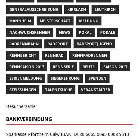
GENERALAUSSCHREIBUNG
KIRRLACH
LEUTKIRCH
MANNHEIM
MEISTERSCHAFT
MELDUNG
NACHWUCHSRENNEN
NEWS
POKAL
POKALE
RADRENNBAHN
RADSPORT
RADSPORTJUGEND
RENNBERICHT
RENNRAD
RENNRADRENNEN
RENNSAISON 2017
RENNSERIE
REUTE
SAISON 2017
SERIENMELDUNG
SIEGEREHRUNG
SPENDEN
STEISSLINGEN
TALENTSUCHE
VERANSTALTER
Besucherzähler
BANKVERBINDUNG
Sparkasse Pforzheim Calw IBAN: DE80 6665 0085 0008 9513