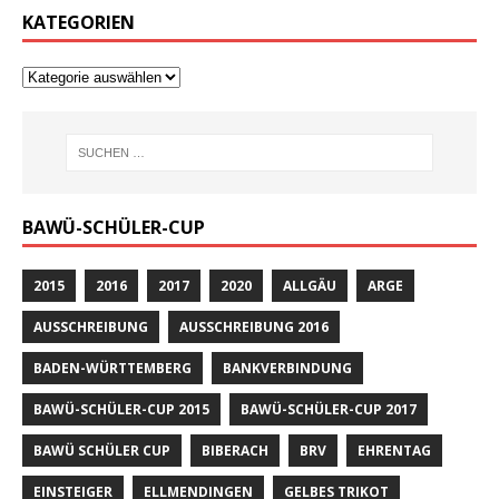
KATEGORIEN
BAWÜ-SCHÜLER-CUP
2015
2016
2017
2020
ALLGÄU
ARGE
AUSSCHREIBUNG
AUSSCHREIBUNG 2016
BADEN-WÜRTTEMBERG
BANKVERBINDUNG
BAWÜ-SCHÜLER-CUP 2015
BAWÜ-SCHÜLER-CUP 2017
BAWÜ SCHÜLER CUP
BIBERACH
BRV
EHRENTAG
EINSTEIGER
ELLMENDINGEN
GELBES TRIKOT