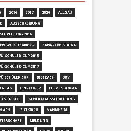
5
2016
2017
2020
ALLGÄU
E
AUSSCHREIBUNG
SCHREIBUNG 2016
EN-WÜRTTEMBERG
BANKVERBINDUNG
Ü-SCHÜLER-CUP 2015
Ü-SCHÜLER-CUP 2017
Ü SCHÜLER CUP
BIBERACH
BRV
ENTAG
EINSTEIGER
ELLMENDINGEN
BES TRIKOT
GENERALAUSSCHREIBUNG
RLACH
LEUTKIRCH
MANNHEIM
STERSCHAFT
MELDUNG