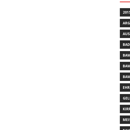
201
ARG
AUS
BAD
BAW
BAW
BAW
EHR
GEL
KIR
MEI