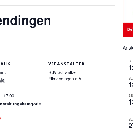
endingen
Anst
SE
AILS
VERANSTALTER
1
um:
RSV Schwalbe
Ellmendingen e.V.
SE
Mai
1
:
 - 17:00
SE
1
anstaltungskategorie
6
SE
2