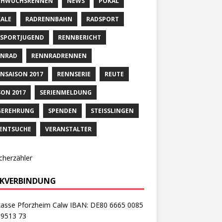
CHWUCHSRENNEN
NEWS
POKAL
ALE
RADRENNBAHN
RADSPORT
SPORTJUGEND
RENNBERICHT
NNRAD
RENNRADRENNEN
NSAISON 2017
RENNSERIE
REUTE
SON 2017
SERIENMELDUNG
GEREHRUNG
SPENDEN
STEISSLINGEN
ENTSUCHE
VERANSTALTER
cherzähler
KVERBINDUNG
kasse Pforzheim Calw IBAN: DE80 6665 0085
 9513 73