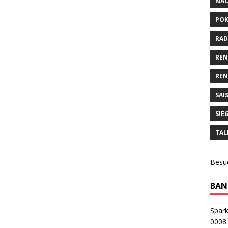
NA
POK
RAD
RE
REN
SAI
SIE
TAL
Besu
BAN
Spar
0008